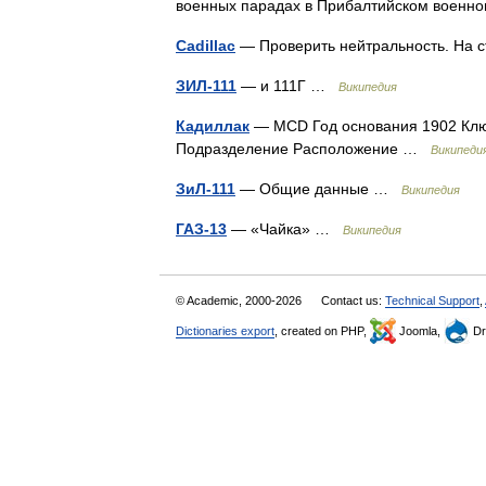
военных парадах в Прибалтийском военно
Cadillac
— Проверить нейтральность. На 
ЗИЛ-111
— и 111Г …
Википедия
Кадиллак
— MCD Год основания 1902 Ключ
Подразделение Расположение …
Википеди
ЗиЛ-111
— Общие данные …
Википедия
ГАЗ-13
— «Чайка» …
Википедия
© Academic, 2000-2026
Contact us:
Technical Support
,
Dictionaries export
, created on PHP,
Joomla,
Dr