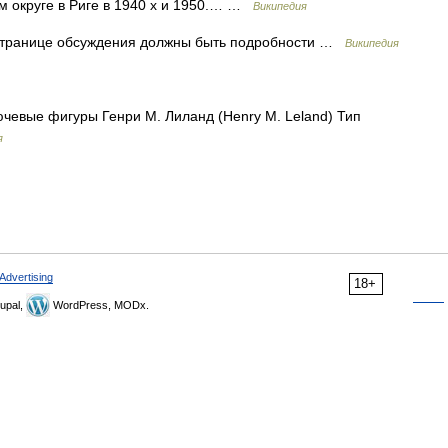
м округе в Риге в 1940 х и 1950.… …
Википедия
странице обсуждения должны быть подробности …
Википедия
евые фигуры Генри М. Лиланд (Henry M. Leland) Тип
я
Advertising
18+
upal,
WordPress, MODx.