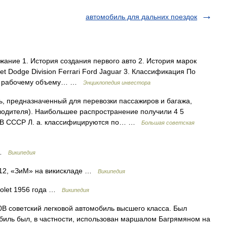
автомобиль для дальних поездок
ание 1. История создания первого авто 2. История марок
olet Dodge Division Ferrari Ford Jaguar 3. Классификация По
 По рабочему объему… …
Энциклопедия инвестора
едназначенный для перевозки пассажиров и багажа,
 водителя). Наибольшее распространение получили 4 5
 В СССР Л. а. классифицируются по… …
Большая советская
 …
Википедия
 12, «ЗиМ» на викискладе …
Википедия
olet 1956 года …
Википедия
B советский легковой автомобиль высшего класса. Был
биль был, в частности, использован маршалом Багрямяном на