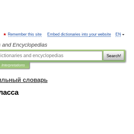
Remember this site
Embed dictionaries into your website
EN
s and Encyclopedias
Search!
Interpretations
ильный словарь
ласса