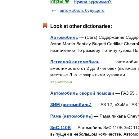
Игры ⚽
Нужна курсовая?
автомобиль будущего
Look at other dictionaries:
Автомобиль
— (Cars) Содержание Содерж
Aston Martin Bentley Bugatti Cadillac Chevr
назначению По размеру По типу кузова
Легковой автомобиль
— автомобиль, пр
вместимостью от 2 до 8 человек (включая
местные Л. а. с закрытыми кузовами.
энциклопедия
Автомобиль скорой помощи
— ГАЗ 55
ЗИМ (автомобиль)
— ГАЗ 12, «ЗиМ» ГАЗ
Рама (автомобиль)
— Рама пикапа Chevr
ЗиС-110В
— Автомобиль ЗиС 110В ЗиС 110
выпущен в небольшом количестве. Автомо